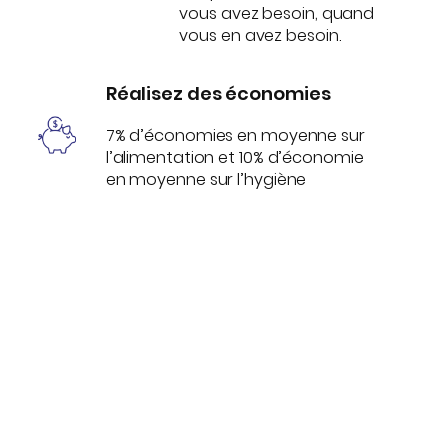
vous avez besoin, quand
vous en avez besoin.
Réalisez des économies
7% d’économies en moyenne sur
l’alimentation et 10% d’économie
en moyenne sur l’hygiène
DÉCOUVREZ NOTRE
CATALOGUE
190 fournisseurs triés sur le volet pour
optimiser vos achats.
Comparez, choisissez, gagnez du temps