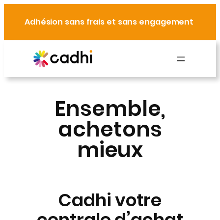
Aller
au
Adhésion sans frais et sans engagement
contenu
Ensemble,
achetons
mieux
Cadhi votre
centrale d’achat