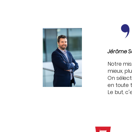
Jérôme Sa
Notre mis
mieux, pl
On sélecti
en toute 
Le but, c’